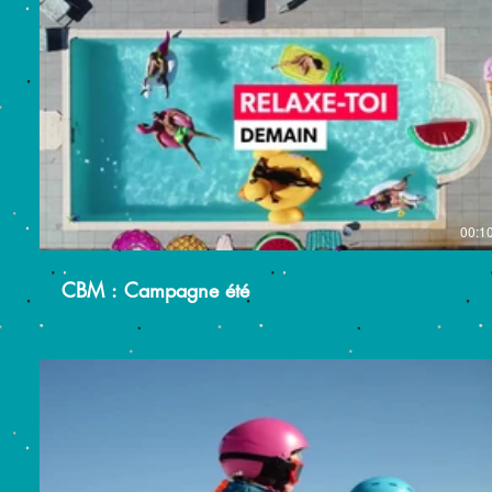
00:1
CBM : Campagne été