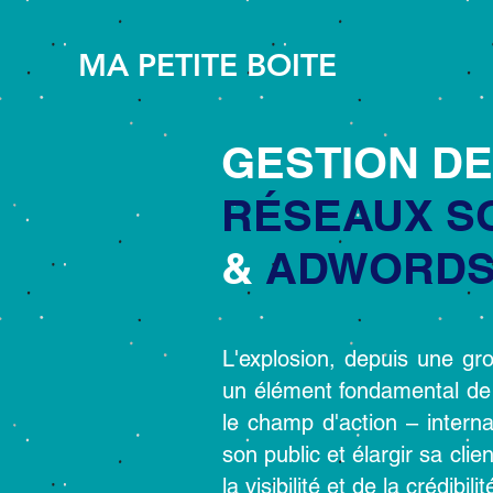
MA PETITE BOITE
GESTION D
RÉSEAUX S
&
ADWORD
L'explosion, depuis une gr
un élément fondamental de l
le champ d'action – interna
son public et élargir sa cli
la visibilité et de la crédibil