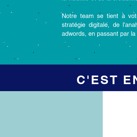
Notre team se tient à vot
stratégie digitale, de l'
adwords, en passant par la 
C'EST E