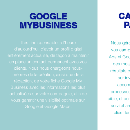
C
GOOGLE
P
MYBUSINESS
Il est indispensable, à l'heure
Nous géro
d'aujourd'hui, d'avoir un profil digital
vos camp
entièrement actualisé, de façon à maintenir
Ads et Goo
en place un contact permanent avec vos
des mots
clients. Nous nous chargeons nous-
résultats 
mêmes de la création, ainsi que de la
sur in
rédaction, de votre fiche Google My
accomp
Business avec les informations les plus
processus
actualisées sur votre compagnie, afin de
cible, et du
vous garantir une visibilité optimale sur
suivi et 
Google et Google Maps.
clics, t