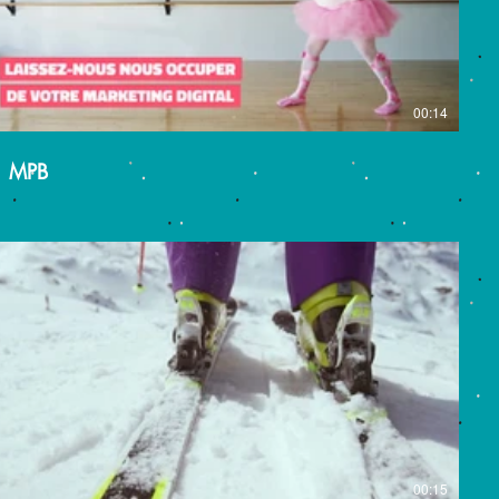
00:14
MPB
00:15