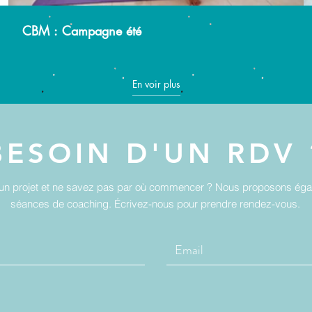
CBM : Campagne été
En voir plus
BESOIN D'UN RDV 
un projet et ne savez pas par où commencer ? Nous proposons ég
séances de coaching. Écrivez-nous pour prendre rendez-vous.