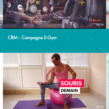
4
00:16
CBM : Campagne E-Gym
2
00:12