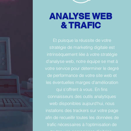
ANALYSE WEB
& TRAFIC
Et puisque la réussite de votre
stratégie de marketing digitale est
intrinsèquement liée à votre stratégie
d'analyse web, notre équipe se met à
votre service pour déterminer le degré
de performance de votre site web et
les éventuelles marges d'amélioration
qui s'offrent à vous. En fins
connaisseurs des outils analytiques
web disponibles aujourd'hui, nous
installons des trackers sur votre page
afin de recueillir toutes les données de
trafic nécessaires à l'optimisation de