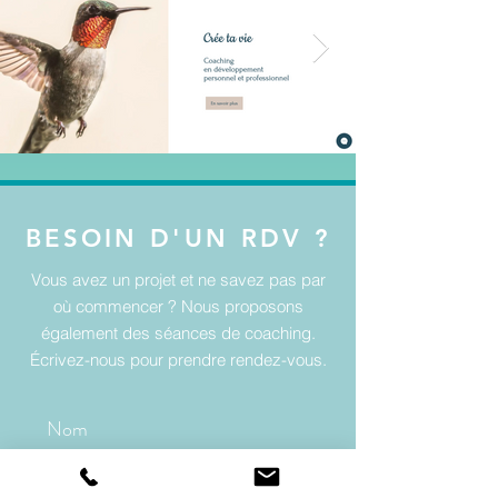
BESOIN D'UN RDV ?
Vous avez un projet et ne savez pas par
où commencer ? Nous proposons
également des séances de coaching.
Écrivez-nous pour prendre rendez-vous.